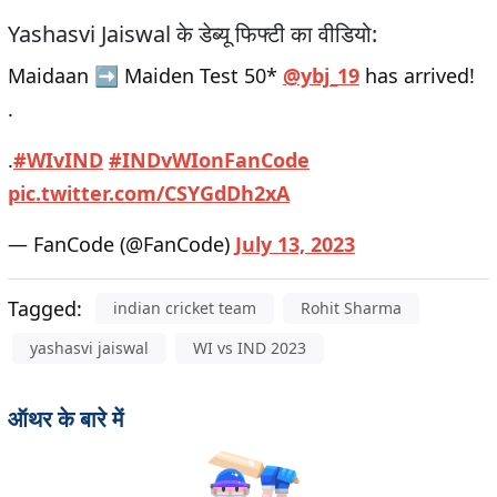
Yashasvi Jaiswal के डेब्यू फिफ्टी का वीडियो:
Maidaan ➡️ Maiden Test 50*
@ybj_19
has arrived!
.
.
#WIvIND
#INDvWIonFanCode
pic.twitter.com/CSYGdDh2xA
— FanCode (@FanCode)
July 13, 2023
Tagged:
indian cricket team
Rohit Sharma
yashasvi jaiswal
WI vs IND 2023
ऑथर के बारे में