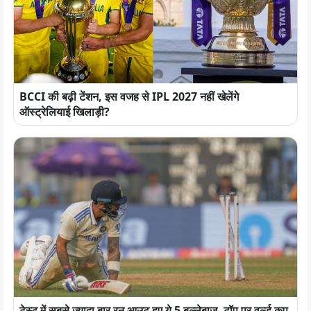
BCCI की बढ़ी टेंशन, इस वजह से IPL 2027 नहीं खेलेंगे
ऑस्ट्रेलियाई खिलाड़ी?
टेस्ट में सबसे ज्यादा बार रन आउट हुए ये 5 बल्लेबाज, टॉप पर वर्ल्ड कप