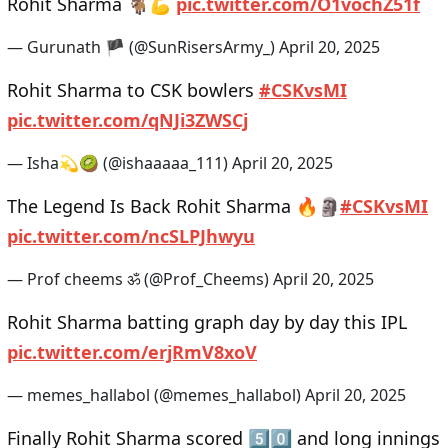
Rohit Sharma 🐐💪
pic.twitter.com/O1vochZ51f
— Gurunath 🏴 (@SunRisersArmy_)
April 20, 2025
Rohit Sharma to CSK bowlers
#CSKvsMI
pic.twitter.com/qNJi3ZWSCj
— Isha💫🥝 (@ishaaaaa_111)
April 20, 2025
The Legend Is Back Rohit Sharma 🔥🗿
#CSKvsMI
pic.twitter.com/ncSLPJhwyu
— Prof cheems ॐ (@Prof_Cheems)
April 20, 2025
Rohit Sharma batting graph day by day this IPL
pic.twitter.com/erjRmV8xoV
— memes_hallabol (@memes_hallabol)
April 20, 2025
Finally Rohit Sharma scored 5️⃣0️⃣ and long innings