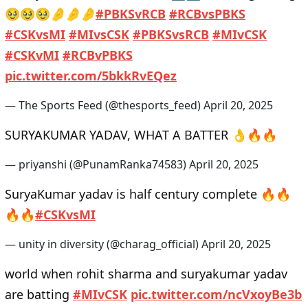
🥹🥹🥹🤌🤌🤌
#PBKSvRCB
#RCBvsPBKS
#CSKvsMI
#MIvsCSK
#PBKSvsRCB
#MIvCSK
#CSKvMI
#RCBvPBKS
pic.twitter.com/5bkkRvEQez
— The Sports Feed (@thesports_feed)
April 20, 2025
SURYAKUMAR YADAV, WHAT A BATTER 👌🔥🔥
— priyanshi (@PunamRanka74583)
April 20, 2025
SuryaKumar yadav is half century complete 🔥🔥
🔥🔥
#CSKvsMI
— unity in diversity (@charag_official)
April 20, 2025
world when rohit sharma and suryakumar yadav
are batting
#MIvCSK
pic.twitter.com/ncVxoyBe3b