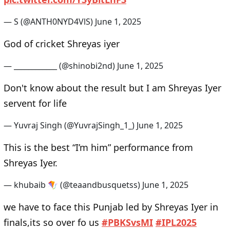
— S (@ANTH0NYD4VlS)
June 1, 2025
God of cricket Shreyas iyer
— ____________ (@shinobi2nd)
June 1, 2025
Don't know about the result but I am Shreyas Iyer
servent for life
— Yuvraj Singh (@YuvrajSingh_1_)
June 1, 2025
This is the best “I’m him” performance from
Shreyas Iyer.
— khubaib 🪁 (@teaandbusquetss)
June 1, 2025
we have to face this Punjab led by Shreyas Iyer in
finals,its so over fo us
#PBKSvsMI
#IPL2025