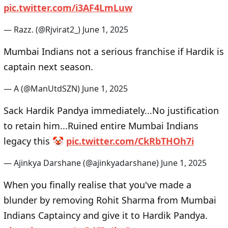
pic.twitter.com/i3AF4LmLuw
— Razz. (@Rjvirat2_)
June 1, 2025
Mumbai Indians not a serious franchise if Hardik is
captain next season.
— A (@ManUtdSZN)
June 1, 2025
Sack Hardik Pandya immediately...No justification
to retain him...Ruined entire Mumbai Indians
legacy this 🤡
pic.twitter.com/CkRbTHOh7i
— Ajinkya Darshane (@ajinkyadarshane)
June 1, 2025
When you finally realise that you've made a
blunder by removing Rohit Sharma from Mumbai
Indians Captaincy and give it to Hardik Pandya.