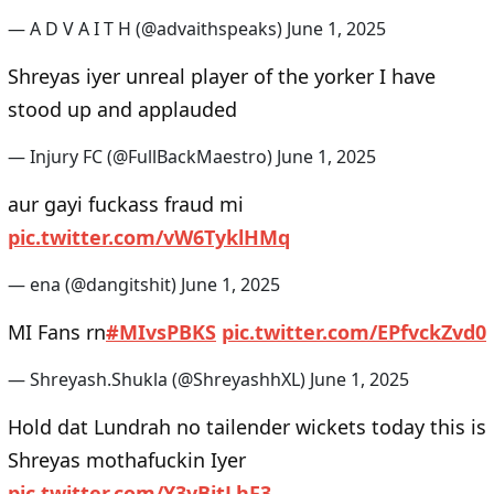
— A D V A I T H (@advaithspeaks)
June 1, 2025
Shreyas iyer unreal player of the yorker I have
stood up and applauded
— Injury FC (@FullBackMaestro)
June 1, 2025
aur gayi fuckass fraud mi
pic.twitter.com/vW6TyklHMq
— ena (@dangitshit)
June 1, 2025
MI Fans rn
#MIvsPBKS
pic.twitter.com/EPfvckZvd0
— Shreyash.Shukla (@ShreyashhXL)
June 1, 2025
Hold dat Lundrah no tailender wickets today this is
Shreyas mothafuckin Iyer
pic.twitter.com/Y3yBitLhF3