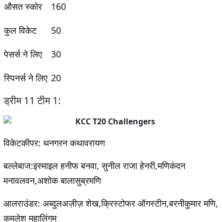
औसत स्कोर
160
कुल विकेट
50
पेसर्स ने लिए
30
स्पिनर्स ने लिए
20
ड्रीम 11 टीम 1:
विकेटकीपर:
थनगरन कथावरायण
बल्लेबाज
:इस्माइल हनीफ बनवा, सुनील राजा हेनरी,मणिकंदन
मनावलवन,अशोक बालासुब्रमणि
आलराउंडर:
अब्दुलअज़ीज़ शेख,क्रिस्टोफर ऑगस्टीन,बरनीकुमार मणि,
कमलेश महालिंगम