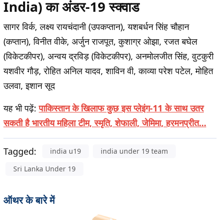
India) का अंडर-19 स्क्वाड
सागर विर्क, लक्ष्य रायचंदानी (उपकप्तान), यशबर्धन सिंह चौहान
(कप्तान), विनीत वीके, अर्जुन राजपूत, कुशाग्र ओझा, रजत बघेल
(विकेटकीपर), अन्वय द्रविड़ (विकेटकीपर), अनमोलजीत सिंह, वुटकुरी
यशवीर गौड़, रोहित अनिल यादव, शाविन वी, काव्या परेश पटेल, मोहित
उलवा, इशान सूद
यह भी पढ़ें
:
पाकिस्तान के खिलाफ कुछ इस प्लेइंग-11 के साथ उतर
सकती है भारतीय महिला टीम, स्मृति, शेफाली, जेमिमा, हरमनप्रीत...
Tagged:
india u19
india under 19 team
Sri Lanka Under 19
ऑथर के बारे में