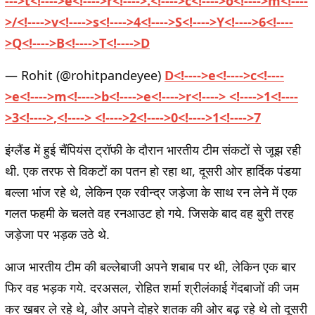
-
-
-
>
t
<
!
-
-
-
-
>
e
<
!
-
-
-
-
>
r
<
!
-
-
-
-
>
.
<
!
-
-
-
-
>
c
<
!
-
-
-
-
>
o
<
!
-
-
-
-
>
m
<
!
-
-
-
-
>
/
<
!
-
-
-
-
>
v
<
!
-
-
-
-
>
s
<
!
-
-
-
-
>
4
<
!
-
-
-
-
>
S
<
!
-
-
-
-
>
Y
<
!
-
-
-
-
>
6
<
!
-
-
-
-
>
Q
<
!
-
-
-
-
>
B
<
!
-
-
-
-
>
T
<
!
-
-
-
-
>
D
— Rohit (@rohitpandeyee)
D
<
!
-
-
-
-
>
e
<
!
-
-
-
-
>
c
<
!
-
-
-
-
>
e
<
!
-
-
-
-
>
m
<
!
-
-
-
-
>
b
<
!
-
-
-
-
>
e
<
!
-
-
-
-
>
r
<
!
-
-
-
-
>
<
!
-
-
-
-
>
1
<
!
-
-
-
-
>
3
<
!
-
-
-
-
>
,
<
!
-
-
-
-
>
<
!
-
-
-
-
>
2
<
!
-
-
-
-
>
0
<
!
-
-
-
-
>
1
<
!
-
-
-
-
>
7
इंग्लैंड में हुई चैंपियंस ट्रॉफी के दौरान भारतीय टीम संकटों से जूझ रही
थी. एक तरफ से विकटों का पतन हो रहा था, दूसरी ओर हार्दिक पंडया
बल्ला भांज रहे थे, लेकिन एक रवीन्द्र जड़ेजा के साथ रन लेने में एक
गलत फहमी के चलते वह रनआउट हो गये. जिसके बाद वह बुरी तरह
जड़ेजा पर भड़क उठे थे.
आज भारतीय टीम की बल्लेबाजी अपने शबाब पर थी, लेकिन एक बार
फिर वह भड़क गये. दरअसल, रोहित शर्मा श्रीलंकाई गेंदबाजों की जम
कर खबर ले रहे थे, और अपने दोहरे शतक की ओर बढ़ रहे थे तो दूसरी