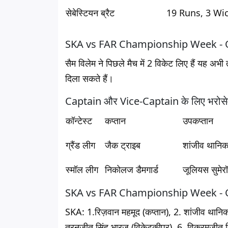
सेबेस्टियन ब्रैट
19 Runs, 3 Wi
SKA vs FAR Championship Week - Qual
सैम विलेम ने पिछले मैच में 2 विकेट लिए हैं यह अभी तक
दिला सकते हैं।
Captain और Vice-Captain के लिए भरोसेम
कॉन्टेस्ट
कप्तान
उपकप्तान
ग्रैंड लीग
जैक ट्राइब
शांजीव थानि
स्मॉल लीग
निकोलज डैमगार्ड
जूलियस सुमेर
SKA vs FAR Championship Week - Qua
SKA
: 1.रिज़वान महमूद (कप्तान), 2. शांजीव थान
तरनजीत सिंह भारज (विकेटकीपर), 6. विक्रमजीत सिंह,