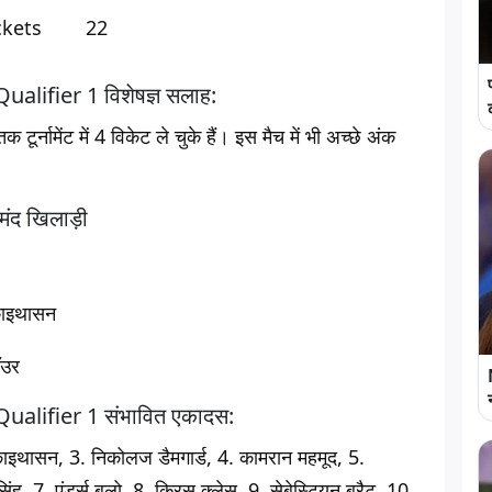
ckets
22
ifier 1 विशेषज्ञ सलाह:
 टूर्नामेंट में 4 विकेट ले चुके हैं। इस मैच में भी अच्छे अंक
ंद खिलाड़ी
काइथासन
ॉउर
lifier 1 संभावित एकादस:
िकाइथासन, 3. निकोलज डैमगार्ड, 4. कामरान महमूद, 5.
 7. एंडर्स बुलो, 8. क्रिस क्लेस, 9. सेबेस्टियन ब्रैट, 10.