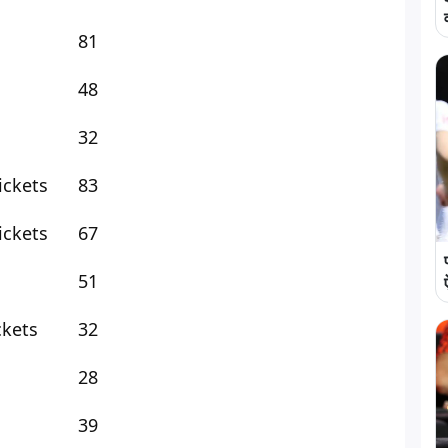
81
48
32
ickets
83
ickets
67
51
ckets
32
28
39