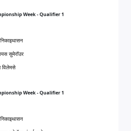
थानिकाइथासन
ियस सुमेरॉउर
म विलेमसे
थानिकाइथासन