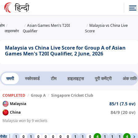
होम
Asian Games Men's T20I
Malaysia vs China Live
लाइवस्कोर
Qualifier
Score
Malaysia vs China Live Score for Group A of Asian
Games Men's T20I Qualifier, 2 June, 2026
समरी
स्कोरकार्ड
टीम
हाइलाइट्स
पूरी कमेंट्री
अंक तालि
COMPLETED
/
Group A
/
Singapore Cricket Club
85/1 (7.5 ov)
Malaysia
84/9 (20 ov)
China
Malaysia won by 9 wickets
रीसेंट
1
0
1
0
0
0
0
0
1
1
0
4
1
1
1
4
1