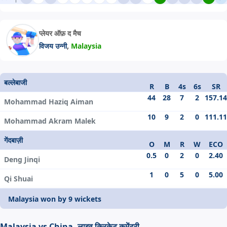
प्लेयर ऑफ़ द मैच
,
विजय उन्नी
Malaysia
बल्लेबाजी
R
B
4s
6s
SR
44
28
7
2
157.14
Mohammad Haziq Aiman
10
9
2
0
111.11
Mohammad Akram Malek
गेंदबाज़ी
O
M
R
W
ECO
0.5
0
2
0
2.40
Deng Jinqi
1
0
5
0
5.00
Qi Shuai
Malaysia won by 9 wickets
Malaysia vs China, लाइव क्रिकेट कमेंट्री