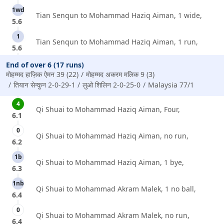
1wd
Tian Senqun to Mohammad Haziq Aiman, 1 wide,
5.6
1
Tian Senqun to Mohammad Haziq Aiman, 1 run,
5.6
End of over 6 (17 runs)
मोहम्मद हाज़िक ऐमन 39 (22)
मोहम्मद अकरम मलिक 9 (3)
तियान सेन्कुन 2-0-29-1
लुओ शिलिन 2-0-25-0
Malaysia 77/1
4
Qi Shuai to Mohammad Haziq Aiman, Four,
6.1
0
Qi Shuai to Mohammad Haziq Aiman, no run,
6.2
1b
Qi Shuai to Mohammad Haziq Aiman, 1 bye,
6.3
1nb
Qi Shuai to Mohammad Akram Malek, 1 no ball,
6.4
0
Qi Shuai to Mohammad Akram Malek, no run,
6.4