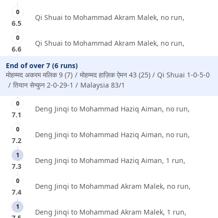
0
Qi Shuai to Mohammad Akram Malek, no run,
6.5
0
Qi Shuai to Mohammad Akram Malek, no run,
6.6
End of over 7 (6 runs)
मोहम्मद अकरम मलिक 9 (7)
मोहम्मद हाज़िक ऐमन 43 (25)
Qi Shuai 1-0-5-0
तियान सेन्कुन 2-0-29-1
Malaysia 83/1
0
Deng Jinqi to Mohammad Haziq Aiman, no run,
7.1
0
Deng Jinqi to Mohammad Haziq Aiman, no run,
7.2
1
Deng Jinqi to Mohammad Haziq Aiman, 1 run,
7.3
0
Deng Jinqi to Mohammad Akram Malek, no run,
7.4
1
Deng Jinqi to Mohammad Akram Malek, 1 run,
7.5