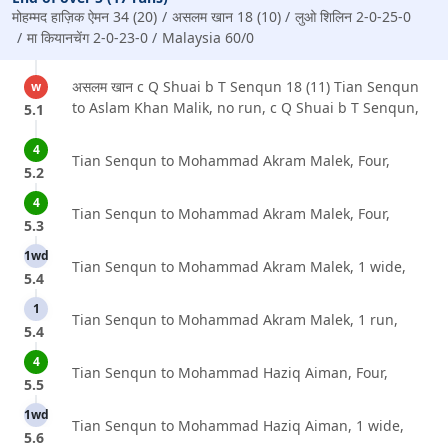
मोहम्मद हाज़िक ऐमन 34 (20)
असलम खान 18 (10)
लुओ शिलिन 2-0-25-0
मा कियानचेंग 2-0-23-0
Malaysia 60/0
असलम खान c Q Shuai b T Senqun 18 (11) Tian Senqun
w
to Aslam Khan Malik, no run, c Q Shuai b T Senqun,
5.1
4
Tian Senqun to Mohammad Akram Malek, Four,
5.2
4
Tian Senqun to Mohammad Akram Malek, Four,
5.3
1wd
Tian Senqun to Mohammad Akram Malek, 1 wide,
5.4
1
Tian Senqun to Mohammad Akram Malek, 1 run,
5.4
4
Tian Senqun to Mohammad Haziq Aiman, Four,
5.5
1wd
Tian Senqun to Mohammad Haziq Aiman, 1 wide,
5.6