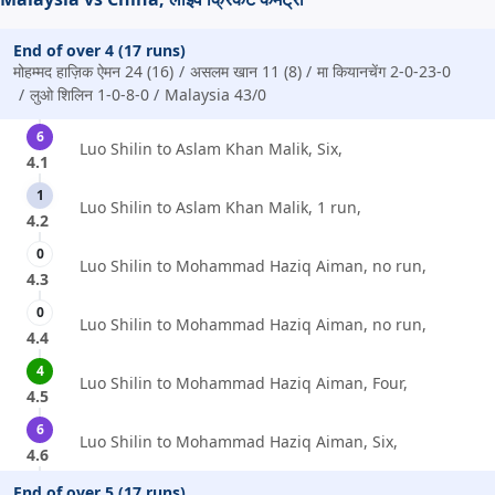
End of over 4 (17 runs)
मोहम्मद हाज़िक ऐमन 24 (16)
असलम खान 11 (8)
मा कियानचेंग 2-0-23-0
लुओ शिलिन 1-0-8-0
Malaysia 43/0
6
Luo Shilin to Aslam Khan Malik, Six,
4.1
1
Luo Shilin to Aslam Khan Malik, 1 run,
4.2
0
Luo Shilin to Mohammad Haziq Aiman, no run,
4.3
0
Luo Shilin to Mohammad Haziq Aiman, no run,
4.4
4
Luo Shilin to Mohammad Haziq Aiman, Four,
4.5
6
Luo Shilin to Mohammad Haziq Aiman, Six,
4.6
End of over 5 (17 runs)