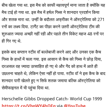
बीच खेला गया था. इस मैच को काफी महत्‍वपूर्ण माना जाता है क्‍योंकि यह
मैच टाई हो गया था. इस मैच में हर्षल गिब्‍स ने शानदार प्रदर्शन किया
और शतक मारा था. उन्‍हीं के बदौलत अफ्रीका ने ऑस्‍ट्रेलिया को 271
रनों का लक्ष्‍य दिया. टार्गेट का पीछा करने उतरी ऑस्‍ट्रेलिया टीम की
शुरुआत ज्‍यादा अच्‍छी नहीं रही और पहले तीन विकेट महज 48 रनों पर
ही गिर गए थे.
इसके बाद कप्‍तान स्‍टीव वॉ बल्‍लेबाजी करने आए और उनका एक कैच
गिब्‍स के हाथों में चला गया. इस आसान से कैच को गिब्‍स ने छोड़ दिया,
दरअसल वह ज्यादा उत्साहित हो गए थे और गेंद को हाथ में आते ही
उछलना चाहते थे, लेकिन ऐसा नहीं हो पाया. स्‍टीव वॉ ने इस कैच के बाद
शानदार पारी खेलते हुए न सिर्फ शतक जमाया बल्कि ऑस्‍ट्रेलिया को
सेमीफाइनल में भी पहुंचा दिया था.
Herschelle Gibbs Dropped Catch- World Cup 1999
https://t.co/VbpWY4hOFg
via
@YouTube