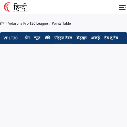
होम
Vidarbha Pro T20 League
Points Table
होम
न्यूज़
टीमें
पॉइंट्स टेबल
शेड्यूल
आंकड़े
हेड टू हेड
VPLT20