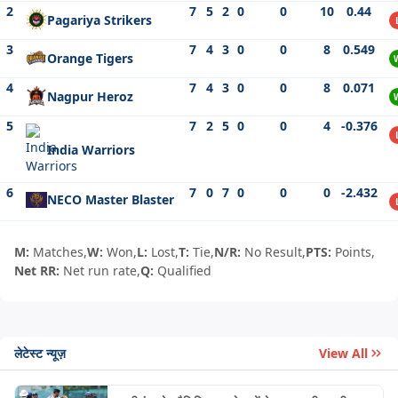
2
7
5
2
0
0
10
0.44
Pagariya Strikers
3
7
4
3
0
0
8
0.549
Orange Tigers
4
7
4
3
0
0
8
0.071
Nagpur Heroz
5
7
2
5
0
0
4
-0.376
India Warriors
6
7
0
7
0
0
0
-2.432
NECO Master Blaster
M:
Matches,
W:
Won,
L:
Lost,
T:
Tie,
N/R:
No Result,
PTS:
Points,
Net RR:
Net run rate,
Q:
Qualified
लेटेस्ट न्यूज़
View All