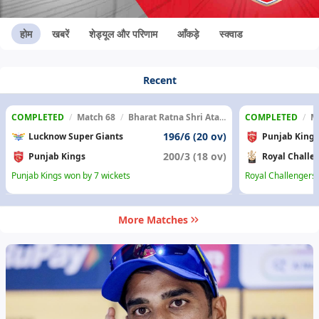
होम
खबरें
शेड्यूल और परिणाम
आँकड़े
स्क्वाड
Recent
COMPLETED
/
Match 68
/
Bharat Ratna Shri Atal Bihari Vajpayee Ekana Cricket Stadium
COMPLETED
/
M
196/6 (20 ov)
Lucknow Super Giants
Punjab Kings
200/3 (18 ov)
Punjab Kings
Royal Challe
Punjab Kings won by 7 wickets
Royal Challengers
More Matches