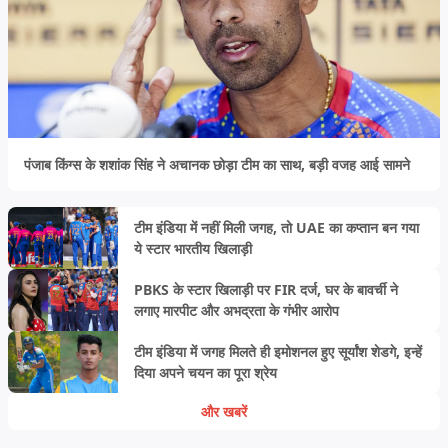
पंजाब किंग्स के शशांक सिंह ने अचानक छोड़ा टीम का साथ, बड़ी वजह आई सामने
टीम इंडिया में नहीं मिली जगह, तो UAE का कप्तान बन गया
ये स्टार भारतीय खिलाड़ी
PBKS के स्टार खिलाड़ी पर FIR दर्ज, घर के बावर्ची ने
लगाए मारपीट और अभद्रता के गंभीर आरोप
टीम इंडिया में जगह मिलते ही इमोशनल हुए सूर्यांश शेडगे, इन्हें
दिया अपने चयन का पूरा श्रेय
और खबरें