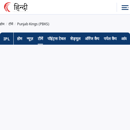
होम
टीमें
Punjab Kings (PBKS)
होम
न्यूज़
टीमें
पॉइंट्स टेबल
शेड्यूल
ऑरेंज कैप
पर्पल कैप
आंकड़
IPL