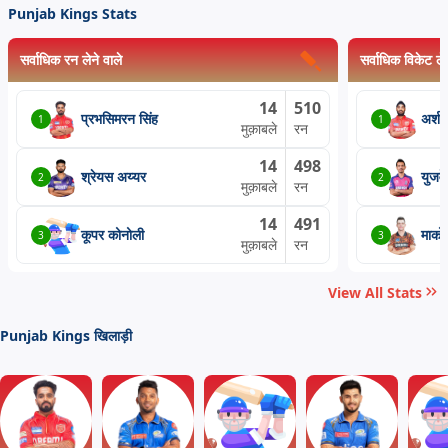
Punjab Kings Stats
सर्वाधिक रन लेने वाले
सर्वाधिक विकेट लेन
14
510
प्रभसिमरन सिंह
अर्शद
1
1
मुक़ाबले
रन
14
498
श्रेयस अय्यर
युजवे
2
2
मुक़ाबले
रन
14
491
कूपर कोनोली
मार्
3
3
मुक़ाबले
रन
View All Stats
Punjab Kings खिलाड़ी