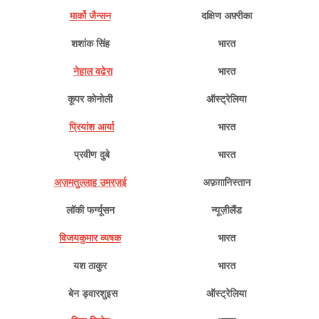
मार्को जैन्सन
दक्षिण अफ़्रीका
शशांक सिंह
भारत
नेहाल वढेरा
भारत
कूपर कोनोली
ऑस्ट्रेलिया
प्रियांश आर्या
भारत
प्रवीण दुबे
भारत
अज़मतुल्लाह उमरज़ई
अफ़ग़ानिस्तान
लॉकी फर्ग्यूसन
न्यूज़ीलैंड
विजयकुमार व्यषक
भारत
यश ठाकुर
भारत
बेन ड्वारशुइस
ऑस्ट्रेलिया