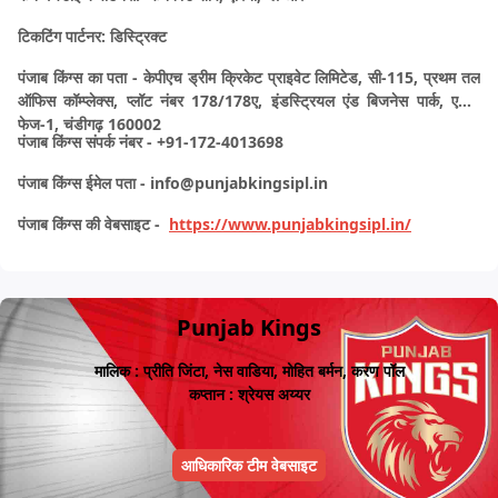
टिकटिंग पार्टनर:
डिस्ट्रिक्ट
पंजाब किंग्स का पता -
केपीएच ड्रीम क्रिकेट प्राइवेट लिमिटेड, सी-115, प्रथम तल
ऑफिस कॉम्प्लेक्स, प्लॉट नंबर 178/178ए, इंडस्ट्रियल एंड बिजनेस पार्क, एरिया
फेज-1, चंडीगढ़ 160002
पंजाब किंग्स संपर्क नंबर -
+91-172-4013698
पंजाब किंग्स ईमेल पता -
info@punjabkingsipl.in
पंजाब किंग्स की वेबसाइट -
https://www.punjabkingsipl.in/
Punjab Kings
मालिक : प्रीति जिंटा, नेस वाडिया, मोहित बर्मन, करण पॉल
कप्तान : श्रेयस अय्यर
आधिकारिक टीम वेबसाइट