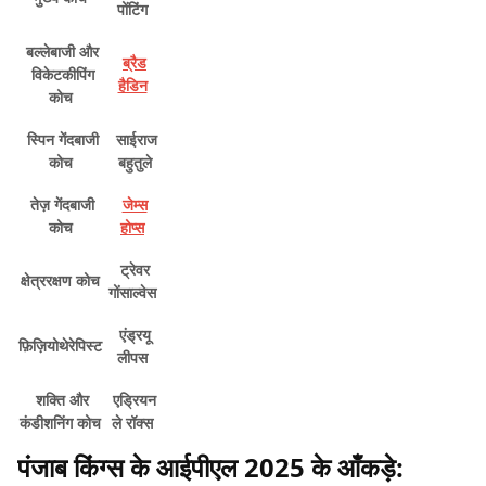
पोंटिंग
बल्लेबाजी और
ब्रैड
विकेटकीपिंग
हैडिन
कोच
स्पिन गेंदबाजी
साईराज
कोच
बहुतुले
तेज़ गेंदबाजी
जेम्स
कोच
होप्स
ट्रेवर
क्षेत्ररक्षण कोच
गोंसाल्वेस
एंड्रयू
फ़िज़ियोथेरेपिस्ट
लीपस
शक्ति और
एड्रियन
कंडीशनिंग कोच
ले रॉक्स
पंजाब किंग्स के आईपीएल 2025 के आँकड़े: