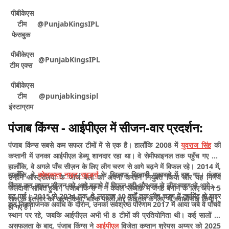
पीबीकेएस
टीम
@PunjabKingsIPL
फेसबुक
पीबीकेएस
@PunjabKingsIPL
टीम एक्स
पीबीकेएस
टीम
@punjabkingsipl
इंस्टाग्राम
पंजाब किंग्स - आईपीएल में सीजन-वार प्रदर्शन:
पंजाब किंग्स सबसे कम सफल टीमों में से एक है। हालाँकि 2008 में
युवराज सिंह
की
कप्तानी में उनका आईपीएल डेब्यू शानदार रहा था। वे सेमीफाइनल तक पहुँच गए थे।
हालाँकि, वे अगले पाँच सीज़न के लिए लीग चरण से आगे बढ़ने में विफल रहे। 2014 में,
हालाँकि, वे
कोलकाता नाइट राइडर्स
के खिलाफ़ खिताबी मुकाबले में हार गए। पंजाब
उन्होंने ऑस्ट्रेलिया के जॉर्ज बेली को अपना कप्तान नियुक्त किया और यह निर्णय
किंग्स उस सफल सीज़न को आगे बढ़ाने में विफल रही और तब से लीग चरण से आगे नहीं
फलदायी साबित हुआ। पंजाब किंग्स ने न केवल प्लेऑफ़ में जगह बनाने के लिए अपने 5
बढ़ पाई। 2015 से 2024 तक, वे लगातार 10 वर्षों तक लीग चरण में टूर्नामेंट से बाहर
साल के इंतज़ार को खत्म किया, बल्कि पहली बार फ़ाइनल के लिए भी क्वालीफाई किया।
इस निराशाजनक अवधि के दौरान, उनका सर्वश्रेष्ठ परिणाम 2017 में आया जब वे पाँचवें
हो गए हैं।
स्थान पर रहे, जबकि आईपीएल अभी भी 8 टीमों की प्रतियोगिता थी। कई सालों की
असफलता के बाद, पंजाब किंग्स ने
आईपीएल
विजेता कप्तान श्रेयस अय्यर को 2025