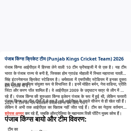
पंजाब किंग्स क्रिकेट टीम (Punjab Kings Cricket Team) 2026
पंजाब किंग्स आईपीएल में हिस्सा लेने वाली 10 टीम फ्रेंचाइजी में से एक है। यह टीम
भारत के पंजाब राज्य से बनी है, जिसका होम ग्राउंड मोहाली में स्थित महाराजा यादवेंद्र
सिंह इंटरनेशनल क्रिकेट स्टेडियम है। धर्मशाला में एचपीसीए स्टेडियम में इनका दूसरा
इस टीम का स्वामित्व संयुक्त रूप से विभाजित है। इनमें मोहित बर्मन, नेस वाडिया, प्रीति
होम ग्राउंड भी है।
जिंटा और करण पॉल शामिल हैं। वे आईपीएल 2009 के उद्घाटन सत्र से लीग में खेल
रहे हैं। पंजाब किंग्स की शुरुआत किंग्स इलेवन पंजाब के रूप में हुई थी, लेकिन फरवरी
पंजाब किंग्स उन तीन टीमों में से एक है, जो आईपीएल के पहले सीजन से ही खेल रही हैं।
2021 में टीम का नाम बदलकर पंजाब किंग्स कर दिया गया।
लेकिन वे अभी तक आईपीएल का खिताब नहीं जीत पाई हैं। टीम का नेतृत्व वर्तमान में
श्रेयस अय्यर
कर रहे हैं, जबकि ऑस्ट्रेलिया के महानतम रिकी पोंटिंग मुख्य कोच हैं।
पंजाब किंग्स बायो और टीम विवरण:
टीम का