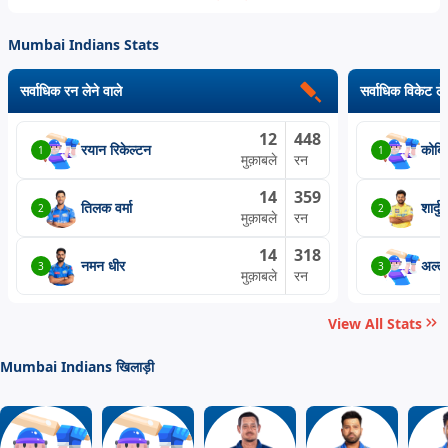
Mumbai Indians Stats
सर्वाधिक रन लेने वाले
सर्वाधिक विकेट लेन
12
448
रयान रिकेल्टन
कोर्ब
1
1
मुक़ाबले
रन
14
359
तिलक वर्मा
शार्दु
2
2
मुक़ाबले
रन
14
318
नमन धीर
अल्ला
3
3
मुक़ाबले
रन
View All Stats
Mumbai Indians खिलाड़ी