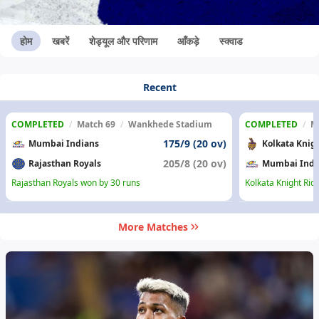
होम
खबरें
शेड्यूल और परिणाम
आँकड़े
स्क्वाड
Recent
COMPLETED
/
Match 69
/
Wankhede Stadium
COMPLETED
/
M
175/9 (20 ov)
Mumbai Indians
Kolkata Knig
205/8 (20 ov)
Rajasthan Royals
Mumbai Indi
Rajasthan Royals won by 30 runs
Kolkata Knight Rid
More Matches