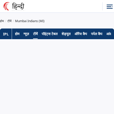
होम
टीमें
Mumbai Indians (MI)
होम
न्यूज़
टीमें
पॉइंट्स टेबल
शेड्यूल
ऑरेंज कैप
पर्पल कैप
आंकड़
IPL