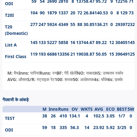
59
54
2690
2810
8
137
58.47
95.72
9
12
216
71
ODI
104
90
1879
1337
20
72
26.84
140.53
0
8
129
73
T20I
277
247
5924
4349
55
88
30.85
136.21
0
29
397
232
T20
(Domestic)
145
133
5227
5858
16
137
44.67
89.22
12
30
405
145
List A
119
193
6686
13356
21
190
38.87
50.05
15
39
649
125
First Class
M:
मैच
Inns:
पारियां
Runs:
रन
BF:
गेंदें खेलीं
NO:
नाबाद
HS:
उच्चतम स्कोर
AVG:
औसत
S/R:
स्ट्राइक रेट
100:
शतक
50:
अर्धशतक
4s:
चौके
6s:
छक्के
गेंदबाजी के आंकड़े
M
Inns
Runs
OV
WKTS
AVG
ECO
BEST
5W
38
26
410
134.1
4
102.5
3.05
1/7
0
TEST
59
18
335
56.3
14
23.92
5.92
3/25
0
ODI