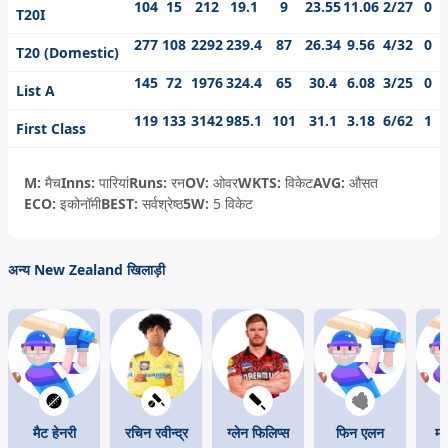
104
15
212
19.1
9
23.55
11.06
2/27
0
T20I
277
108
2292
239.4
87
26.34
9.56
4/32
0
T20 (Domestic)
145
72
1976
324.4
65
30.4
6.08
3/25
0
List A
119
133
3142
985.1
101
31.1
3.18
6/62
1
First Class
M:
मैच
Inns:
पारियां
Runs:
रन
OV:
ओवर
WKTS:
विकेट
AVG:
औसत
ECO:
इकोनॉमी
BEST:
सर्वश्रेष्ठ
5W:
5 विकेट
अन्य New Zealand खिलाड़ी
मैट हेनरी
रचिन रवीन्द्र
ग्लेन फिलिप्स
फिन एलन
मा