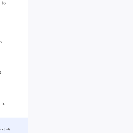
 to
s,
e,
,
 to
0-71-4