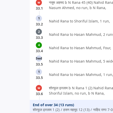
नसुम अहमद b N Rana 45 (40) Nahid Rana
w
Nasum Ahmed, no run, b N Rana,
33.1
1
Nahid Rana to Shoriful Islam, 1 run,
33.2
2
Nahid Rana to Hasan Mahmud, 2 run
33.3
4
Nahid Rana to Hasan Mahmud, Four,
33.4
5wd
Nahid Rana to Hasan Mahmud, 5 wid
33.5
1
Nahid Rana to Hasan Mahmud, 1 run
33.5
शोरफुल इस्लाम b N Rana 1 (2) Nahid Rana
w
Shoriful Islam, no run, b N Rana,
33.6
End of over 34 (13 runs)
शोरफुल इस्लाम 1 (2)
हसन महमूद 12 (13)
नाहिद राणा 7-