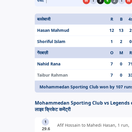
रीसेंट
W
1
5
4
2
1
W
बल्लेबाजी
R
B
4
Hasan Mahmud
12
13
2
Shoriful Islam
1
2
0
गेंदबाज़ी
O
M
R
Nahid Rana
7
0
7
Taibur Rahman
7
0
3
Mohammedan Sporting Club won by 107 run
Mohammedan Sporting Club vs Legends o
लाइव क्रिकेट कमेंट्री
1
Afif Hossain to Mahedi Hasan, 1 run,
29.6