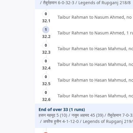
तैबुर्रहमान 6-0-32-3
Legends of Rupganj 218/8
0
Taibur Rahman to Nasum Ahmed, no 
32.1
1
Taibur Rahman to Nasum Ahmed, 1 r
32.2
0
Taibur Rahman to Hasan Mahmud, no
32.3
0
Taibur Rahman to Hasan Mahmud, no
32.4
0
Taibur Rahman to Hasan Mahmud, no
32.5
0
Taibur Rahman to Hasan Mahmud, no
32.6
End of over 33 (1 runs)
हसन महमूद 5 (10)
नसुम अहमद 45 (39)
तैबुर्रहमान 7-0-
अफीफ हुसैन 4-1-12-0
Legends of Rupganj 219/