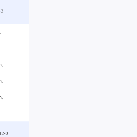
2-3
,
n,
n,
n,
-12-0