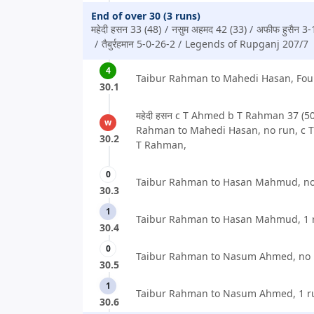
End of over 30 (3 runs)
महेदी हसन 33 (48)
नसुम अहमद 42 (33)
अफीफ हुसैन 3-
तैबुर्रहमान 5-0-26-2
Legends of Rupganj 207/7
4
Taibur Rahman to Mahedi Hasan, Four
30.1
महेदी हसन c T Ahmed b T Rahman 37 (50
w
Rahman to Mahedi Hasan, no run, c 
30.2
T Rahman,
0
Taibur Rahman to Hasan Mahmud, no
30.3
1
Taibur Rahman to Hasan Mahmud, 1 
30.4
0
Taibur Rahman to Nasum Ahmed, no 
30.5
1
Taibur Rahman to Nasum Ahmed, 1 r
30.6