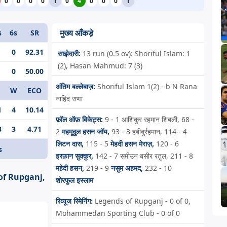
0
0
0
0
1
0
4
0
0
0
1
मुख्य आँकड़े
s
6s
SR
0
92.31
साझेदारी:
13 run (0.5 ov): Shoriful Islam: 1
(2), Hasan Mahmud: 7 (3)
0
50.00
अंतिम बल्लेबाज़:
Shoriful Islam 1(2) - b N Rana
W
ECO
नाहिद राणा
1
4
10.14
फ़ॉल ऑफ़ विकेट्स:
9 - 1
आशिकुर रहमान शिबली,
68 -
3
3
4.71
2
महमूदुल हसन जॉय,
93 - 3
हबीबुर्रहमान,
114 - 4
लिटन दास,
115 - 5
मेहदी हसन मेराज़,
120 - 6
s
इरफ़ान सुक्कुर,
142 - 7
समीउन बसीर रतुल,
211 - 8
महेदी हसन,
219 - 9
नसुम अहमद,
232 - 10
f Rupganj,
शोरफुल इस्लाम
रिव्यूज रिमेनिंग:
Legends of Rupganj - 0 of 0,
Mohammedan Sporting Club - 0 of 0