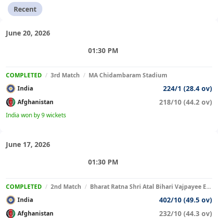
Recent
June 20, 2026
01:30 PM
COMPLETED
/
3rd Match
/
MA Chidambaram Stadium
224/1 (28.4 ov)
India
218/10 (44.2 ov)
Afghanistan
India won by 9 wickets
June 17, 2026
01:30 PM
COMPLETED
/
2nd Match
/
Bharat Ratna Shri Atal Bihari Vajpayee Ekana Cricket Stadium
402/10 (49.5 ov)
India
232/10 (44.3 ov)
Afghanistan