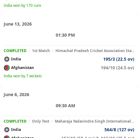
India won by 170 runs
June 13, 2026
01:30 PM
COMPLETED
/
1st Match
/
Himachal Pradesh Cricket Association Stadium
195/3 (22.5 ov)
India
194/10 (24.5 ov)
Afghanistan
India won by 7 wickets
June 6, 2026
09:30 AM
COMPLETED
/
Only Test
/
Maharaja Yadavindra Singh International Cricket Stadium
564/8 (127 ov)
India