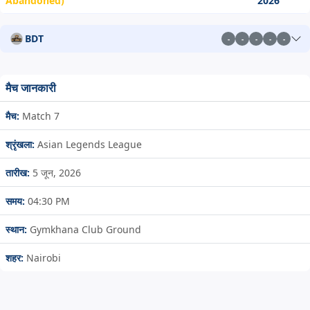
Abandoned)
2026
BDT
-
-
-
-
-
मैच जानकारी
मैच:
Match 7
श्रृंखला:
Asian Legends League
तारीख:
5 जून, 2026
समय:
04:30 PM
स्थान:
Gymkhana Club Ground
शहर:
Nairobi