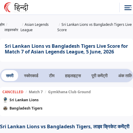
होम
Asian Legends
Sri Lankan Lions vs Bangladesh Tigers Live
लाइवस्कोर
League
Score
Sri Lankan Lions vs Bangladesh Tigers Live Score for
Match 7 of Asian Legends League, 5 June, 2026
समरी
स्कोरकार्ड
टीम
हाइलाइट्स
पूरी कमेंट्री
अंक तालि
CANCELLED
/
Match 7
/
Gymkhana Club Ground
Sri Lankan Lions
Bangladesh Tigers
Sri Lankan Lions vs Bangladesh Tigers, लाइव क्रिकेट कमेंट्री