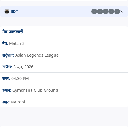
BDT
-
-
-
-
-
मैच जानकारी
मैच:
Match 3
श्रृंखला:
Asian Legends League
तारीख:
3 जून, 2026
समय:
04:30 PM
स्थान:
Gymkhana Club Ground
शहर:
Nairobi