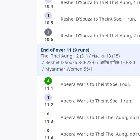
Reshel D'Souza to Thel Thel Aung, 1 r
10.4
1
Reshel D'Souza to Theint Soe, 1 run,
10.5
2
Reshel D'Souza to Thel Thel Aung, 2 r
10.6
End of over 11 (9 runs)
Thel Thel Aung 12 (31)
थेइंट सो 18 (15)
Reshel D'Souza 3-0-23-0
अबीरा वारिस 1-0-3-0
Myanmar Women 55/1
4
Abeera Waris to Theint Soe, Four,
11.1
1
Abeera Waris to Theint Soe, 1 run,
11.2
0
Abeera Waris to Thel Thel Aung, no r
11.3
0
Abeera Waris to Thel Thel Aung, no r
11.4