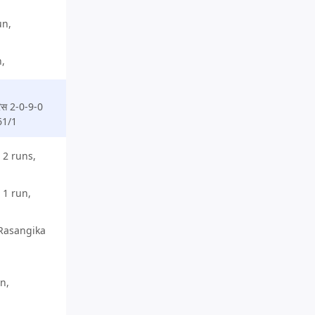
un,
n,
रिस 2-0-9-0
1/1
 2 runs,
 1 run,
 Rasangika
n,