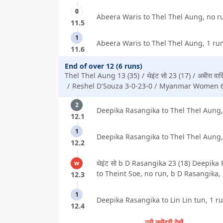
0
Abeera Waris to Thel Thel Aung, no r
11.5
1
Abeera Waris to Thel Thel Aung, 1 ru
11.6
End of over 12 (6 runs)
Thel Thel Aung 13 (35)
थेइंट सो 23 (17)
अबीरा वा
Reshel D'Souza 3-0-23-0
Myanmar Women 6
2
Deepika Rasangika to Thel Thel Aung,
12.1
1
Deepika Rasangika to Thel Thel Aung,
12.2
थेइंट सो b D Rasangika 23 (18) Deepika
w
to Theint Soe, no run, b D Rasangika,
12.3
1
Deepika Rasangika to Lin Lin tun, 1 ru
12.4
पूरी कमेंट्री देखें