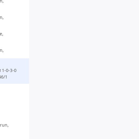
n,
n,
e,
n,
िस 1-0-3-0
6/1
 run,