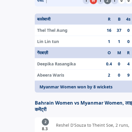
रीसेंट
1
W
1
2
1
0
0
बल्लेबाजी
R
B
4s
Thel Thel Aung
16
37
0
Lin Lin tun
1
1
0
गेंदबाज़ी
O
M
R
Deepika Rasangika
0.4
0
4
Abeera Waris
2
0
9
Myanmar Women won by 8 wickets
Bahrain Women vs Myanmar Women, लाइव 
कमेंट्री
2
Reshel D'Souza to Theint Soe, 2 runs,
8.3