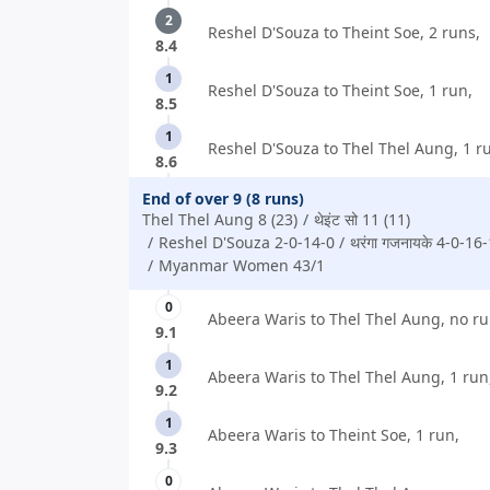
2
Reshel D'Souza to Theint Soe, 2 runs,
8.4
1
Reshel D'Souza to Theint Soe, 1 run,
8.5
1
Reshel D'Souza to Thel Thel Aung, 1 r
8.6
End of over 9 (8 runs)
Thel Thel Aung 8 (23)
थेइंट सो 11 (11)
Reshel D'Souza 2-0-14-0
थरंगा गजनायके 4-0-16
Myanmar Women 43/1
0
Abeera Waris to Thel Thel Aung, no ru
9.1
1
Abeera Waris to Thel Thel Aung, 1 run
9.2
1
Abeera Waris to Theint Soe, 1 run,
9.3
0