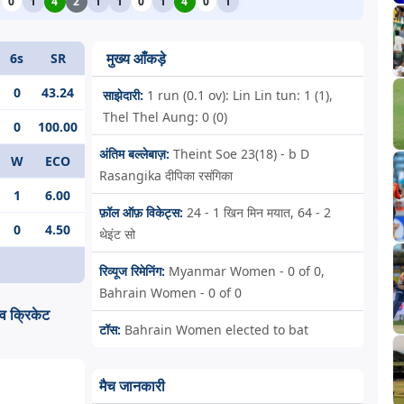
0
1
4
2
1
1
0
1
4
0
1
मुख्य आँकड़े
6s
SR
0
43.24
साझेदारी:
1 run (0.1 ov): Lin Lin tun: 1 (1),
Thel Thel Aung: 0 (0)
0
100.00
अंतिम बल्लेबाज़:
Theint Soe 23(18) - b D
W
ECO
Rasangika दीपिका रसंगिका
1
6.00
फ़ॉल ऑफ़ विकेट्स:
24 - 1
खिन मिन मयात,
64 - 2
0
4.50
थेइंट सो
रिव्यूज रिमेनिंग:
Myanmar Women - 0 of 0,
Bahrain Women - 0 of 0
क्रिकेट
टॉस:
Bahrain Women elected to bat
मैच जानकारी