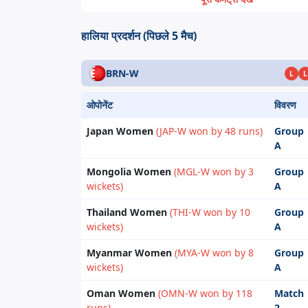
हालिया प्रदर्शन (पिछले 5 मैच)
BRN-W
L
L
ओपोनेंट
विवरण
Japan Women
(JAP-W won by 48 runs)
Group
A
Mongolia Women
(MGL-W won by 3
Group
wickets)
A
Thailand Women
(THI-W won by 10
Group
wickets)
A
Myanmar Women
(MYA-W won by 8
Group
wickets)
A
Oman Women
(OMN-W won by 118
Match
runs)
2