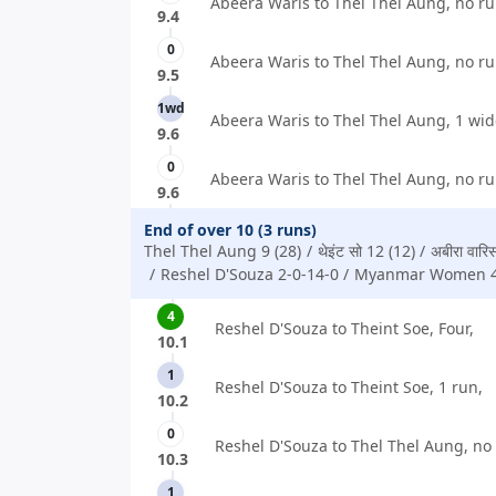
Abeera Waris to Thel Thel Aung, no ru
9.4
0
Abeera Waris to Thel Thel Aung, no ru
9.5
1wd
Abeera Waris to Thel Thel Aung, 1 wid
9.6
0
Abeera Waris to Thel Thel Aung, no ru
9.6
End of over 10 (3 runs)
Thel Thel Aung 9 (28)
थेइंट सो 12 (12)
अबीरा वार
Reshel D'Souza 2-0-14-0
Myanmar Women 4
4
Reshel D'Souza to Theint Soe, Four,
10.1
1
Reshel D'Souza to Theint Soe, 1 run,
10.2
0
Reshel D'Souza to Thel Thel Aung, no
10.3
1