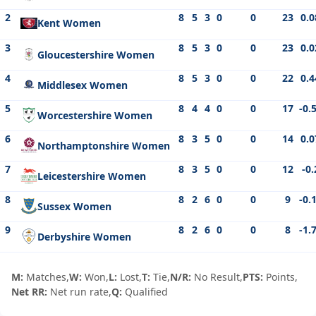
2
8
5
3
0
0
23
0.0
Kent Women
3
8
5
3
0
0
23
0.0
Gloucestershire Women
4
8
5
3
0
0
22
0.4
Middlesex Women
5
8
4
4
0
0
17
-0.
Worcestershire Women
6
8
3
5
0
0
14
0.0
Northamptonshire Women
7
8
3
5
0
0
12
-0.
Leicestershire Women
8
8
2
6
0
0
9
-0.
Sussex Women
9
8
2
6
0
0
8
-1.
Derbyshire Women
M:
Matches,
W:
Won,
L:
Lost,
T:
Tie,
N/R:
No Result,
PTS:
Points,
Net RR:
Net run rate,
Q:
Qualified