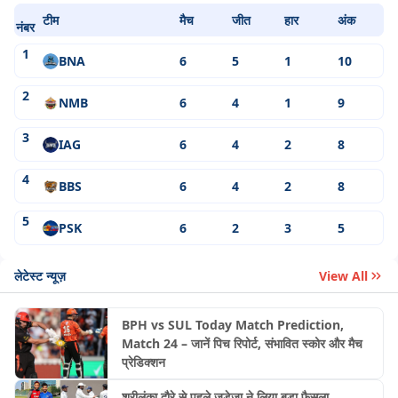
टीम
मैच
जीत
हार
अंक
नंबर
1
BNA
6
5
1
10
2
NMB
6
4
1
9
3
IAG
6
4
2
8
4
BBS
6
4
2
8
5
PSK
6
2
3
5
लेटेस्ट न्यूज़
View All
BPH vs SUL Today Match Prediction,
Match 24 – जानें पिच रिपोर्ट, संभावित स्कोर और मैच
प्रेडिक्शन
श्रीलंका दौरे से पहले जडेजा ने लिया बड़ा फैसला,