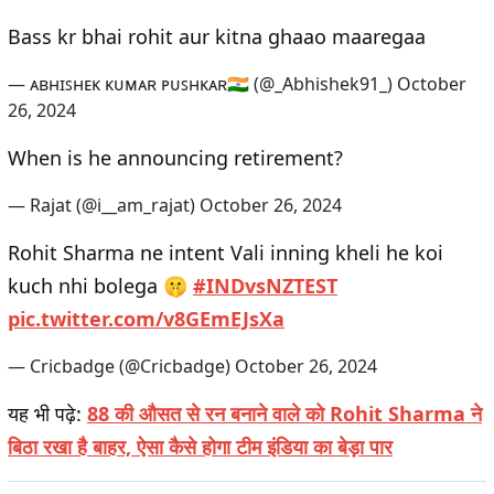
Bass kr bhai rohit aur kitna ghaao maaregaa
— ᴀʙʜɪꜱʜᴇᴋ ᴋᴜᴍᴀʀ ᴘᴜꜱʜᴋᴀʀ🇮🇳 (@_Abhishek91_)
October
26, 2024
When is he announcing retirement?
— Rajat (@i__am_rajat)
October 26, 2024
Rohit Sharma ne intent Vali inning kheli he koi
kuch nhi bolega 🤫
#INDvsNZTEST
pic.twitter.com/v8GEmEJsXa
— Cricbadge (@Cricbadge)
October 26, 2024
यह भी पढ़े:
88 की औसत से रन बनाने वाले को Rohit Sharma ने
बिठा रखा है बाहर, ऐसा कैसे होगा टीम इंडिया का बेड़ा पार