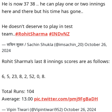
He is now 37 38 .. he can play one or two innings
here and there but his time has gone..
He doesn't deserve to play in test
team..
#RohitSharma
#INDvNZ
— सचिन शुक्ल / Sachin Shukla (@imsachin_20)
October 26,
2024
Rohit Sharma’s last 8 innings scores are as follows:
6, 5, 23, 8, 2, 52, 0, 8.
Total Runs: 104
Average: 13.00
pic.twitter.com/pmj9FgBaDH
— Vipin Tiwari (@Vipintiwari952)
October 26, 2024