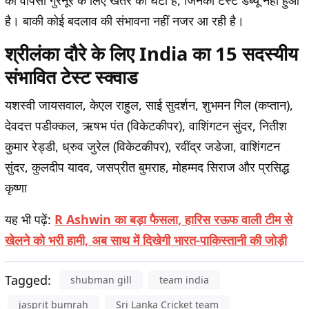
की वापसी गुरनूर के लिए खतरे की घंटी है, जिनका टेस्ट डेब्यू नहीं हुआ
है। बाकी कोई बदलाव की संभावना नहीं नजर आ रही है।
श्रीलंका दौरे के लिए India का 15 सदस्यीय
संभावित टेस्ट स्क्वाड
यशस्वी जायसवाल, केएल राहुल, साई सुदर्शन, शुभमन गिल (कप्तान),
देवदत्त पडीक्कल, ऋषभ पंत (विकेटकीपर), वाशिंगटन सुंदर, नितीश
कुमार रेड्डी, ध्रुव जुरेल (विकेटकीपर), रवींद्र जडेजा, वाशिंगटन
सुंदर, कुलदीप यादव, जसप्रीत बुमराह, मोहम्मद सिराज और प्रसिद्ध
कृष्णा
यह भी पढ़ें:
R Ashwin का बड़ा फैसला, हारिस रऊफ वाली टीम से
खेलने को भरी हामी, अब साथ में दिखेगी भारत-पाकिस्तानी की जोड़ी
Tagged:
shubman gill
team india
jasprit bumrah
Sri Lanka Cricket team