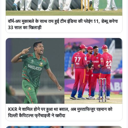
वॉर्म-अप मुकाबले के साथ तय हुई टीम इंडिया की प्लेइंग 11, डेब्यू करेगा
33 साल का खिलाड़ी
KKR मे शामिल होने पर हुआ था बवाल, अब मुस्ताफिजुर रहमान को
दिल्ली कैपिटल्स फ्रेंचाइजी ने खरीदा