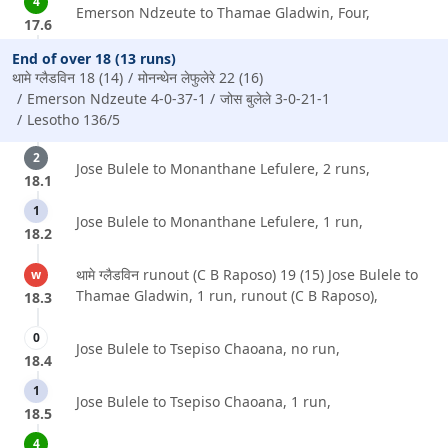
4
Emerson Ndzeute to Thamae Gladwin, Four,
17.6
End of over 18 (13 runs)
थामे ग्लैडविन 18 (14)
मोनन्थेन लेफुलेरे 22 (16)
Emerson Ndzeute 4-0-37-1
जोस बुलेले 3-0-21-1
Lesotho 136/5
2
Jose Bulele to Monanthane Lefulere, 2 runs,
18.1
1
Jose Bulele to Monanthane Lefulere, 1 run,
18.2
थामे ग्लैडविन runout (C B Raposo) 19 (15) Jose Bulele to
w
Thamae Gladwin, 1 run, runout (C B Raposo),
18.3
0
Jose Bulele to Tsepiso Chaoana, no run,
18.4
1
Jose Bulele to Tsepiso Chaoana, 1 run,
18.5
4