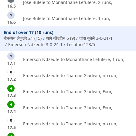
Jose Bulele to Monanthane Lefulere, 2 runs,
16.5
1
Jose Bulele to Monanthane Lefulere, 1 run,
16.6
End of over 17 (10 runs)
मोनन्थेन लेफुलेरे 21 (15)
थामे ग्लैडविन 6 (9)
जोस बुलेले 3-0-21-1
Emerson Ndzeute 3-0-24-1
Lesotho 123/5
1
Emerson Ndzeute to Monanthane Lefulere, 1 run,
17.1
0
Emerson Ndzeute to Thamae Gladwin, no run,
17.2
4
Emerson Ndzeute to Thamae Gladwin, Four,
17.3
4
Emerson Ndzeute to Thamae Gladwin, Four,
17.4
0
Emerson Ndzeute to Thamae Gladwin, no run,
17.5