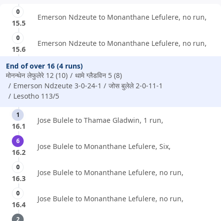
0
Emerson Ndzeute to Monanthane Lefulere, no run,
15.5
0
Emerson Ndzeute to Monanthane Lefulere, no run,
15.6
End of over 16 (4 runs)
मोनन्थेन लेफुलेरे 12 (10)
थामे ग्लैडविन 5 (8)
Emerson Ndzeute 3-0-24-1
जोस बुलेले 2-0-11-1
Lesotho 113/5
1
Jose Bulele to Thamae Gladwin, 1 run,
16.1
6
Jose Bulele to Monanthane Lefulere, Six,
16.2
0
Jose Bulele to Monanthane Lefulere, no run,
16.3
0
Jose Bulele to Monanthane Lefulere, no run,
16.4
2