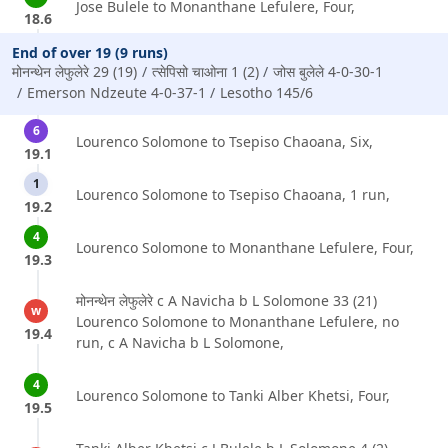
Jose Bulele to Monanthane Lefulere, Four,
18.6
End of over 19 (9 runs)
मोनन्थेन लेफुलेरे 29 (19)
त्सेपिसो चाओना 1 (2)
जोस बुलेले 4-0-30-1
Emerson Ndzeute 4-0-37-1
Lesotho 145/6
6
Lourenco Solomone to Tsepiso Chaoana, Six,
19.1
1
Lourenco Solomone to Tsepiso Chaoana, 1 run,
19.2
4
Lourenco Solomone to Monanthane Lefulere, Four,
19.3
मोनन्थेन लेफुलेरे c A Navicha b L Solomone 33 (21)
w
Lourenco Solomone to Monanthane Lefulere, no
19.4
run, c A Navicha b L Solomone,
4
Lourenco Solomone to Tanki Alber Khetsi, Four,
19.5