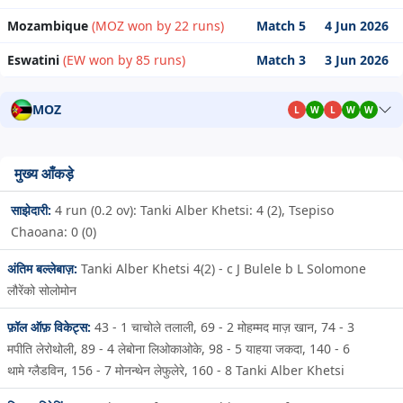
Mozambique
(MOZ won by 22 runs)
Match 5
4 Jun 2026
Eswatini
(EW won by 85 runs)
Match 3
3 Jun 2026
MOZ
L
W
L
W
W
मुख्य आँकड़े
साझेदारी:
4 run (0.2 ov): Tanki Alber Khetsi: 4 (2), Tsepiso
Chaoana: 0 (0)
अंतिम बल्लेबाज़:
Tanki Alber Khetsi 4(2) - c J Bulele b L Solomone
लौरेंको सोलोमोन
फ़ॉल ऑफ़ विकेट्स:
43 - 1
चाचोले तलाली,
69 - 2
मोहम्मद माज़ खान,
74 - 3
मपीति लेरोथोली,
89 - 4
लेबोना लिओकाओके,
98 - 5
याहया जकदा,
140 - 6
थामे ग्लैडविन,
156 - 7
मोनन्थेन लेफुलेरे,
160 - 8
Tanki Alber Khetsi