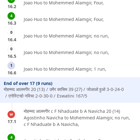
Joao Huo to Mohemmed Alamgir, Four,
16.2
4
Joao Huo to Mohemmed Alamgir, Four,
16.3
0
Joao Huo to Mohemmed Alamgir, no run,
16.4
0
Joao Huo to Mohemmed Alamgir, no run,
16.5
1
Joao Huo to Mohemmed Alamgir, 1 run,
16.6
End of over 17 (9 runs)
मोहम्मद आलमगीर 20 (13)
उमैर कासिम 39 (27)
जोआओ हुओ 3-0-24-0
एगोस्टिन्हो नविचा 2-0-30-0
Eswatini 167/5
मोहम्मद आलमगीर c F Nhaduate b A Navicha 20 (14)
w
Agostinho Navicha to Mohemmed Alamgir, no run,
17.1
c F Nhaduate b A Navicha,
4