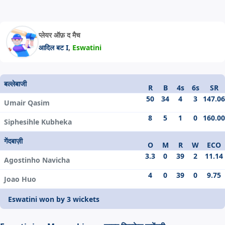
प्लेयर ऑफ़ द मैच
,
आदिल बट I
Eswatini
बल्लेबाजी
R
B
4s
6s
SR
50
34
4
3
147.06
Umair Qasim
8
5
1
0
160.00
Siphesihle Kubheka
गेंदबाज़ी
O
M
R
W
ECO
3.3
0
39
2
11.14
Agostinho Navicha
4
0
39
0
9.75
Joao Huo
Eswatini won by 3 wickets