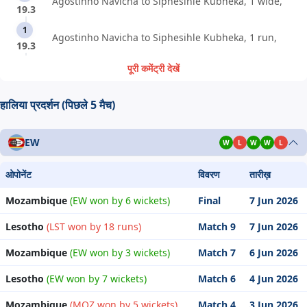
Agostinho Navicha to Siphesihle Kubheka, 1 wide,
19.3
1
Agostinho Navicha to Siphesihle Kubheka, 1 run,
19.3
पूरी कमेंट्री देखें
हालिया प्रदर्शन (पिछले 5 मैच)
EW
W
L
W
W
L
ओपोनेंट
विवरण
तारीख़
Mozambique
(EW won by 6 wickets)
Final
7 Jun 2026
Lesotho
(LST won by 18 runs)
Match 9
7 Jun 2026
Mozambique
(EW won by 3 wickets)
Match 7
6 Jun 2026
Lesotho
(EW won by 7 wickets)
Match 6
4 Jun 2026
Mozambique
(MOZ won by 5 wickets)
Match 4
3 Jun 2026