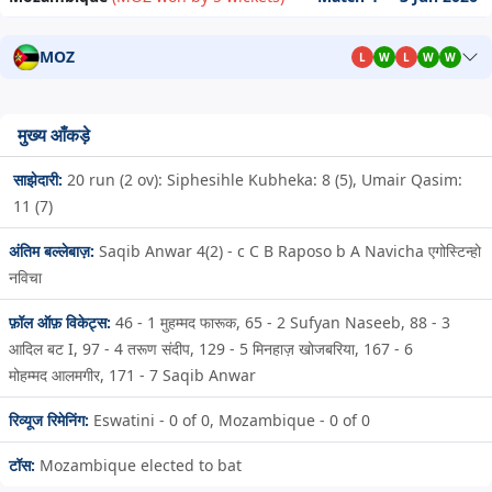
MOZ
L
W
L
W
W
मुख्य आँकड़े
साझेदारी:
20 run (2 ov): Siphesihle Kubheka: 8 (5), Umair Qasim:
11 (7)
अंतिम बल्लेबाज़:
Saqib Anwar 4(2) - c C B Raposo b A Navicha एगोस्टिन्हो
नविचा
फ़ॉल ऑफ़ विकेट्स:
46 - 1
मुहम्मद फारूक,
65 - 2
Sufyan Naseeb,
88 - 3
आदिल बट I,
97 - 4
तरूण संदीप,
129 - 5
मिनहाज़ खोजबरिया,
167 - 6
मोहम्मद आलमगीर,
171 - 7
Saqib Anwar
रिव्यूज रिमेनिंग:
Eswatini - 0 of 0, Mozambique - 0 of 0
टॉस:
Mozambique elected to bat