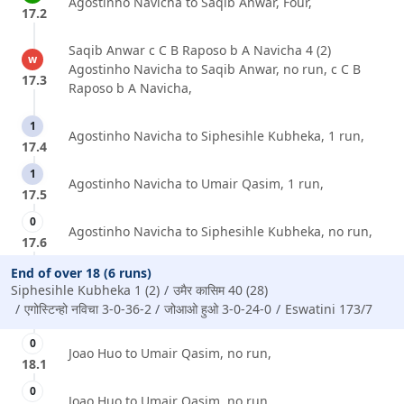
Agostinho Navicha to Saqib Anwar, Four,
17.2
Saqib Anwar c C B Raposo b A Navicha 4 (2)
w
Agostinho Navicha to Saqib Anwar, no run, c C B
17.3
Raposo b A Navicha,
1
Agostinho Navicha to Siphesihle Kubheka, 1 run,
17.4
1
Agostinho Navicha to Umair Qasim, 1 run,
17.5
0
Agostinho Navicha to Siphesihle Kubheka, no run,
17.6
End of over 18 (6 runs)
Siphesihle Kubheka 1 (2)
उमैर कासिम 40 (28)
एगोस्टिन्हो नविचा 3-0-36-2
जोआओ हुओ 3-0-24-0
Eswatini 173/7
0
Joao Huo to Umair Qasim, no run,
18.1
0
Joao Huo to Umair Qasim, no run,