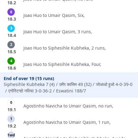
18.2
6
Joao Huo to Umair Qasim, Six,
18.3
3
Joao Huo to Umair Qasim, 3 runs,
18.4
2
Joao Huo to Siphesihle Kubheka, 2 runs,
18.5
4
Joao Huo to Siphesihle Kubheka, Four,
18.6
End of over 19 (15 runs)
Siphesihle Kubheka 7 (4)
उमैर कासिम 49 (32)
जोआओ हुओ 4-0-39-0
एगोस्टिन्हो नविचा 3-0-36-2
Eswatini 188/7
0
Agostinho Navicha to Umair Qasim, no run,
19.1
1
Agostinho Navicha to Umair Qasim, 1 run,
19.2
1wd