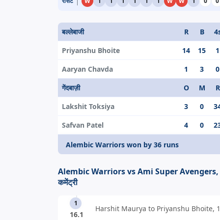
रीसेंट
W
1
1
1
1
1
1
W
W
1
0
0
बल्लेबाजी
R
B
4
Priyanshu Bhoite
14
15
1
Aaryan Chavda
1
3
0
गेंदबाज़ी
O
M
R
Lakshit Toksiya
3
0
3
Safvan Patel
4
0
2
Alembic Warriors won by 36 runs
Alembic Warriors vs Ami Super Avengers, ल
कमेंट्री
1
Harshit Maurya to Priyanshu Bhoite, 1
16.1