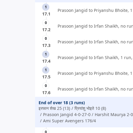
1
Prasoon Jangid to Priyanshu Bhoite, 1
17.1
0
Prasoon Jangid to Irfan Shaikh, no ru
17.2
0
Prasoon Jangid to Irfan Shaikh, no ru
17.3
1
Prasoon Jangid to Irfan Shaikh, 1 run,
17.4
1
Prasoon Jangid to Priyanshu Bhoite, 1
17.5
0
Prasoon Jangid to Irfan Shaikh, no ru
17.6
End of over 18 (3 runs)
इरफान शेख 25 (13)
प्रियांशु भोइते 10 (8)
Prasoon Jangid 4-0-27-0
Harshit Maurya 2-0
Ami Super Avengers 176/4
0