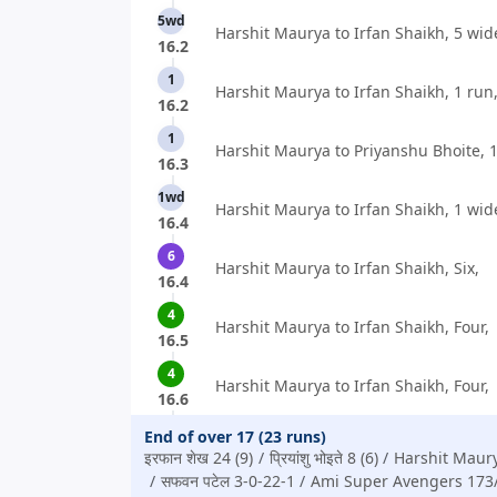
5wd
Harshit Maurya to Irfan Shaikh, 5 wid
16.2
1
Harshit Maurya to Irfan Shaikh, 1 run
16.2
1
Harshit Maurya to Priyanshu Bhoite, 1
16.3
1wd
Harshit Maurya to Irfan Shaikh, 1 wid
16.4
6
Harshit Maurya to Irfan Shaikh, Six,
16.4
4
Harshit Maurya to Irfan Shaikh, Four,
16.5
4
Harshit Maurya to Irfan Shaikh, Four,
16.6
End of over 17 (23 runs)
इरफान शेख 24 (9)
प्रियांशु भोइते 8 (6)
Harshit Maury
सफवन पटेल 3-0-22-1
Ami Super Avengers 173