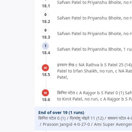
Safvan Patel to Priyanshu Bhoite, no r
18.1
0
Safvan Patel to Priyanshu Bhoite, no r
18.2
0
Safvan Patel to Priyanshu Bhoite, no r
18.3
1
Safvan Patel to Priyanshu Bhoite, 1 ru
18.4
इरफान शेख c NA Rathva b S Patel 25 (14
w
Patel to Irfan Shaikh, no run, c NA Ra
18.5
Patel,
किनित पटेल c A Rajgor b S Patel 0 (1) Sa
w
to Kinit Patel, no run, c A Rajgor b S P
18.6
End of over 19 (1 runs)
किनित पटेल 0 (1)
प्रियांशु भोइते 11 (12)
सफवन पटेल 4-
Prasoon Jangid 4-0-27-0
Ami Super Avenger