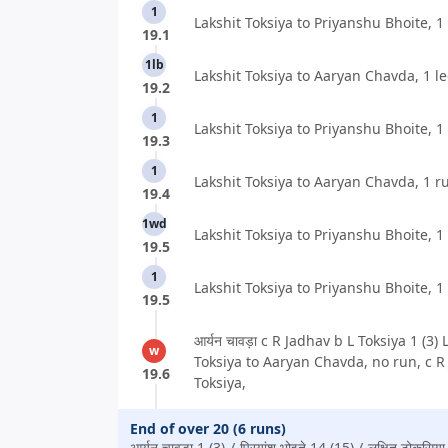
1
Lakshit Toksiya to Priyanshu Bhoite, 1
19.1
1lb
Lakshit Toksiya to Aaryan Chavda, 1 le
19.2
1
Lakshit Toksiya to Priyanshu Bhoite, 1
19.3
1
Lakshit Toksiya to Aaryan Chavda, 1 r
19.4
1wd
Lakshit Toksiya to Priyanshu Bhoite, 1
19.5
1
Lakshit Toksiya to Priyanshu Bhoite, 1
19.5
आर्यन चावड़ा c R Jadhav b L Toksiya 1 (3) 
w
Toksiya to Aaryan Chavda, no run, c R
19.6
Toksiya,
End of over 20 (6 runs)
आर्यन चावड़ा 1 (3)
प्रियांशु भोइते 14 (15)
लक्षित टोकसिय