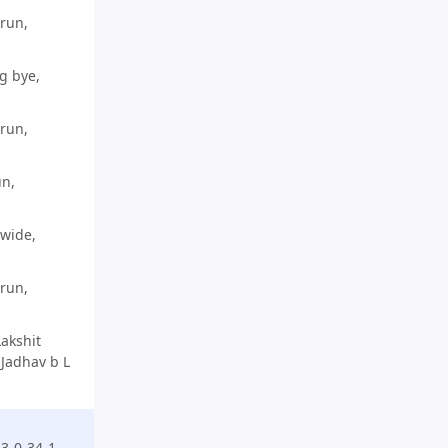
 run,
g bye,
 run,
un,
 wide,
 run,
Lakshit
 Jadhav b L
ा 3-0-34-1