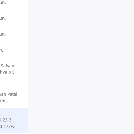
un,
un,
un,
n,
) Safvan
thva b S
fvan Patel
atel,
0-23-3
s 177/6