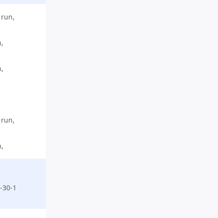
 run,
n,
n,
 run,
n,
-30-1