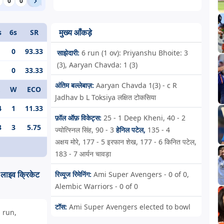
0
0
1
1
0
0
मुख्य आँकड़े
s
6s
SR
0
93.33
साझेदारी:
6 run (1 ov): Priyanshu Bhoite: 3
(3), Aaryan Chavda: 1 (3)
0
33.33
अंतिम बल्लेबाज़:
Aaryan Chavda 1(3) - c R
W
ECO
Jadhav b L Toksiya लक्षित टोकसिया
4
1
11.33
फ़ॉल ऑफ़ विकेट्स:
25 - 1
Deep Kheni,
40 - 2
3
3
5.75
ज्योत्स्निल सिंह,
90 - 3
हेनिल पटेल,
135 - 4
अक्षय मोरे,
177 - 5
इरफान शेख,
177 - 6
किनित पटेल,
183 - 7
आर्यन चावड़ा
ाइव क्रिकेट
रिव्यूज रिमेनिंग:
Ami Super Avengers - 0 of 0,
Alembic Warriors - 0 of 0
टॉस:
Ami Super Avengers elected to bowl
 run,