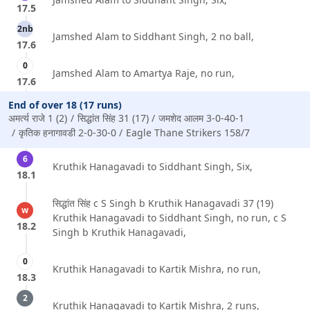
17.5
2nb
Jamshed Alam to Siddhant Singh, 2 no ball,
17.6
0
Jamshed Alam to Amartya Raje, no run,
17.6
End of over 18 (17 runs)
अमर्त्य राजे 1 (2)
सिद्धांत सिंह 31 (17)
जमशेद आलम 3-0-40-1
कृतिक हनागावडी 2-0-30-0
Eagle Thane Strikers 158/7
6
Kruthik Hanagavadi to Siddhant Singh, Six,
18.1
सिद्धांत सिंह c S Singh b Kruthik Hanagavadi 37 (19)
w
Kruthik Hanagavadi to Siddhant Singh, no run, c S
18.2
Singh b Kruthik Hanagavadi,
0
Kruthik Hanagavadi to Kartik Mishra, no run,
18.3
2
Kruthik Hanagavadi to Kartik Mishra, 2 runs,