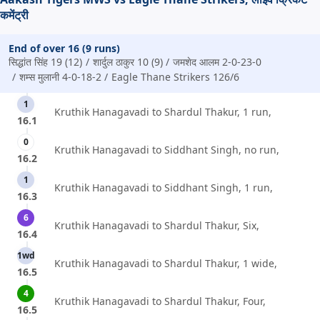
कमेंट्री
End of over 16 (9 runs)
सिद्धांत सिंह 19 (12)
शार्दुल ठाकुर 10 (9)
जमशेद आलम 2-0-23-0
शम्स मुलानी 4-0-18-2
Eagle Thane Strikers 126/6
1
Kruthik Hanagavadi to Shardul Thakur, 1 run,
16.1
0
Kruthik Hanagavadi to Siddhant Singh, no run,
16.2
1
Kruthik Hanagavadi to Siddhant Singh, 1 run,
16.3
6
Kruthik Hanagavadi to Shardul Thakur, Six,
16.4
1wd
Kruthik Hanagavadi to Shardul Thakur, 1 wide,
16.5
4
Kruthik Hanagavadi to Shardul Thakur, Four,
16.5