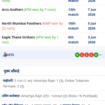
runs)
match
2026
Arcs Andheri
(ATM won by 7 runs)
13th
7 Jun
match
2026
North Mumbai Panthers
(NMP won by
10th
5 Jun
22 runs)
match
2026
Eagle Thane Strikers
(ATM won by 1
6th
3 Jun
run)
match
2026
ETS
W
L
L
L
W
मुख्य आँकड़े
साझेदारी:
5 run (1 ov): Amartya Raje: 1 (3), Onkar Tukaram
Tarmale: 2 (3)
अंतिम बल्लेबाज़:
Amartya Raje 2(5) - runout (JG Bista / N Pushpak)