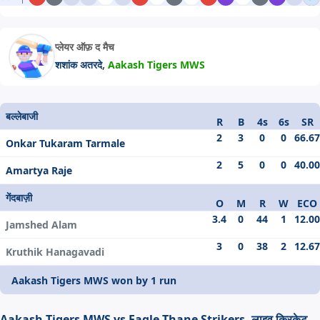
प्लेयर ऑफ़ द मैच
,
शशांक अतरदे
Aakash Tigers MWS
बल्लेबाजी
R
B
4s
6s
SR
2
3
0
0
66.67
Onkar Tukaram Tarmale
2
5
0
0
40.00
Amartya Raje
गेंदबाज़ी
O
M
R
W
ECO
3.4
0
44
1
12.00
Jamshed Alam
3
0
38
2
12.67
Kruthik Hanagavadi
Aakash Tigers MWS won by 1 run
Aakash Tigers MWS vs Eagle Thane Strikers, लाइव क्रिकेट