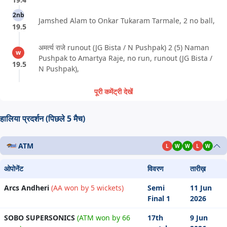
2nb
Jamshed Alam to Onkar Tukaram Tarmale, 2 no ball,
19.5
अमर्त्य राजे runout (JG Bista / N Pushpak) 2 (5) Naman
w
Pushpak to Amartya Raje, no run, runout (JG Bista /
19.5
N Pushpak),
पूरी कमेंट्री देखें
हालिया प्रदर्शन (पिछले 5 मैच)
ATM
L
W
W
L
W
ओपोनेंट
विवरण
तारीख़
Arcs Andheri
(AA won by 5 wickets)
Semi
11 Jun
Final 1
2026
SOBO SUPERSONICS
(ATM won by 66
17th
9 Jun