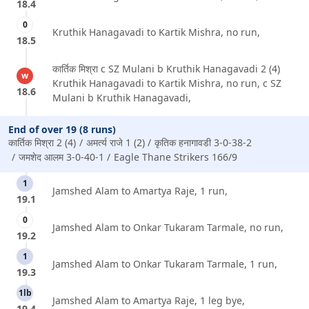
18.4
0
Kruthik Hanagavadi to Kartik Mishra, no run,
18.5
कार्तिक मिश्रा c SZ Mulani b Kruthik Hanagavadi 2 (4)
w
Kruthik Hanagavadi to Kartik Mishra, no run, c SZ
18.6
Mulani b Kruthik Hanagavadi,
End of over 19 (8 runs)
कार्तिक मिश्रा 2 (4)
अमर्त्य राजे 1 (2)
कृतिक हनागावडी 3-0-38-2
जमशेद आलम 3-0-40-1
Eagle Thane Strikers 166/9
1
Jamshed Alam to Amartya Raje, 1 run,
19.1
0
Jamshed Alam to Onkar Tukaram Tarmale, no run,
19.2
1
Jamshed Alam to Onkar Tukaram Tarmale, 1 run,
19.3
1lb
Jamshed Alam to Amartya Raje, 1 leg bye,
19.4