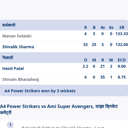
बल्लेबाजी
R
B
4s
6s
SR
4
3
0
0
133.33
Manan Solanki
33
25
3
0
132.00
Shivalik Sharma
गेंदबाज़ी
O
M
R
W
ECO
2.2
0
21
2
9.00
Henil Patel
4
0
35
1
8.75
Shivam Bharadwaj
A4 Power Strikers won by 3 wickets
A4 Power Strikers vs Ami Super Avengers, लाइव क्रिकेट
कमेंट्री
1
Babashafi Pathan to Shivalik Sharma, 1 run,