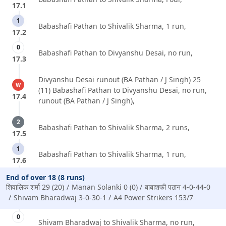
17.1
1
Babashafi Pathan to Shivalik Sharma, 1 run,
17.2
0
Babashafi Pathan to Divyanshu Desai, no run,
17.3
Divyanshu Desai runout (BA Pathan / J Singh) 25
w
(11) Babashafi Pathan to Divyanshu Desai, no run,
17.4
runout (BA Pathan / J Singh),
2
Babashafi Pathan to Shivalik Sharma, 2 runs,
17.5
1
Babashafi Pathan to Shivalik Sharma, 1 run,
17.6
End of over 18 (8 runs)
शिवालिक शर्मा 29 (20)
Manan Solanki 0 (0)
बाबाशफी पठान 4-0-44-0
Shivam Bharadwaj 3-0-30-1
A4 Power Strikers 153/7
0
Shivam Bharadwaj to Shivalik Sharma, no run,