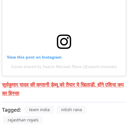
View this post on Instagram
A
p
o
s
t
s
h
a
r
e
d
b
y
S
a
a
c
h
i
M
a
r
w
a
h
R
a
n
a
(
@
s
a
a
c
h
i
.
m
a
r
w
a
h
)
सूर्यकुमार यादव की कप्तानी डेब्यू को तैयार ये खिलाड़ी, होंगे एशिया कप
का हिस्सा
Tagged:
team india
nitish rana
rajasthan royals