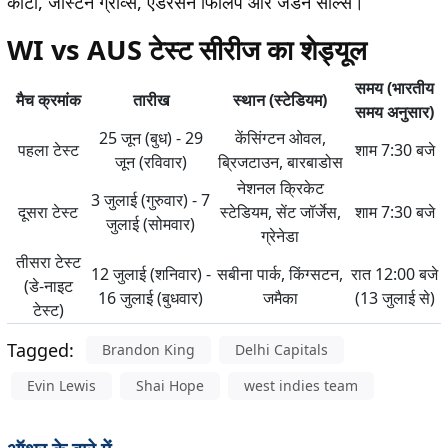
कार्टी, जस्टिन ग्रीव्स, एंडरसन फिलिप और जेडन सील्स।
WI vs AUS टेस्ट सीरीज का शेड्यूल
समय (भारतीय
मैच क्रमांक
तारीख
स्थान (स्टेडियम)
समय अनुसार)
25 जून (बुध) - 29
केंसिंग्टन ओवल,
पहला टेस्ट
शाम 7:30 बजे
जून (रविवार)
ब्रिजटाउन, बारबाडोस
नेशनल क्रिकेट
3 जुलाई (गुरुवार) - 7
दूसरा टेस्ट
स्टेडियम, सेंट जॉर्जेस,
शाम 7:30 बजे
जुलाई (सोमवार)
ग्रेनेडा
तीसरा टेस्ट
12 जुलाई (शनिवार) -
सबीना पार्क, किंग्सटन,
रात 12:00 बजे
(डे-नाइट
16 जुलाई (बुधवार)
जमैका
(13 जुलाई से)
टेस्ट)
Tagged:
Brandon King
Delhi Capitals
Evin Lewis
Shai Hope
west indies team