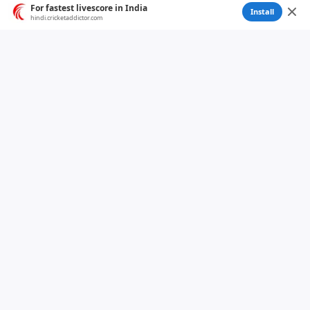
For fastest livescore in India
Install
hindi.cricketaddictor.com
English
/
हिन्दी
CONNECT US:
CONTACT US
ABOUT US
DISCLAIMER
COPYRIGHT NOTICE
PRIVACY AND COOKIES POLICY
SITEMAP
GOOGLE NEWS SITEMAP
Editorial Policy
Fact Check Policy
Non-Partisanship Policy