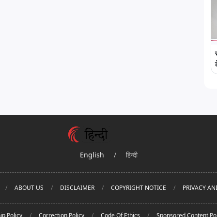
English
/
हिन्दी
ABOUT US
DISCLAIMER
COPYRIGHT NOTICE
PRIVACY AN
ip Policy
Correction Policy
Code Of Ethics
Sponsored Content Pol